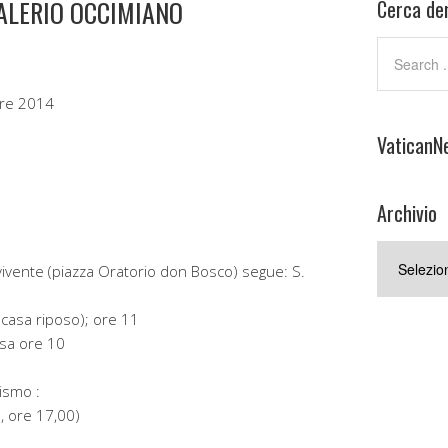
VALERIO OCCIMIANO
Cerca den
re 2014
VaticanN
Archivio
Archivio
ivente (piazza Oratorio don Bosco) segue: S.
casa riposo); ore 11
ssa ore 10
ismo :
 ore 17,00)