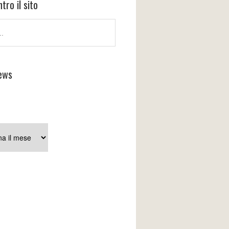
tro il sito
ews