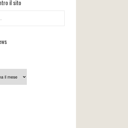
tro il sito
ews