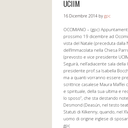
UCIIM
16 Dicembre 2014
by
gpc
OCCIMIANO – (gpc) Appuntamento pe
prossimo 19 dicembre ad Occimia
vista del Natale (preceduta dalla 
dell’Immacolata nella Chiesa Par
(prevosto e vice presidente UCIIM
Seguirà, nell’adiacente sala della 
presidente prof.sa Isabella Bocchi
ma a quanti vorranno essere pres
scrittrice casalese Maura Maffei
e spirituale, della sua ultima e r
lo sposo”, che sta destando notevol
Desmond (Deasún, nel testo teatral
Statuti di Kilkenny, quando, nel X
uomo di origine inglese di sposar
gpc