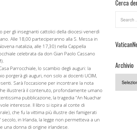
Cerca den
r gli insegnanti cattolici della diocesi venerdì
no. Alle 18,00 parteciperanno alla S. Messa in
VaticanN
Novena natalizia, alle 17,30) nella Cappella
rocchiale celebrata da don Gian Paolo Cassano
).
Archivio
Casa Parrocchiale, lo scambio degli auguri: la
o porgerà gli auguri, non solo ai docenti UCIIM,
Archivio
enti. Sarà l’occasione per incontrare la nota
 che illustrerà il contenuto, profondamente umano
ecentissima pubblicazione, la tragedia “An Nuachar
e interesse. Il libro si ispira al conte di
e), che fu la vittima più illustre dei famigerati
V secolo, in Irlanda, la legge non permetteva a un
e una donna di origine irlandese.