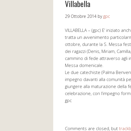
Villabella
29 Ottobre 2014
by
gpc
VILLABELLA – (gpc) E’ iniziato anch
tratta un avvenimento particolarm
ottobre, durante la S. Messa festi
dei ragazzi (Denis, Miriam, Camill
cammino di fede attraverso agli in
Messa domenicale.
Le due catechiste (Palma Benvenu
impegno davanti alla comunità per
giungere alla maturazione della 
celebrazione, con l’impegno forma
gpc
Comments are closed, but
track