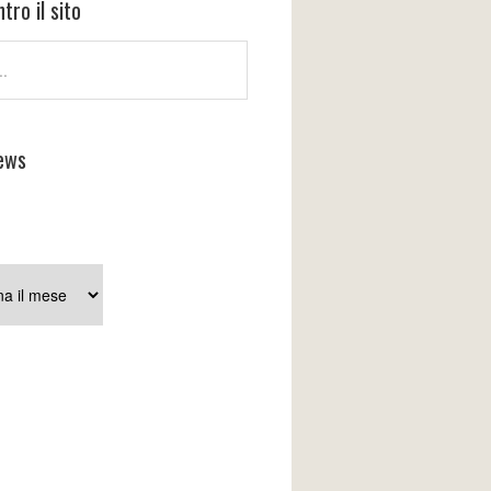
tro il sito
ews