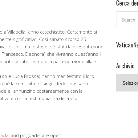
Cerca den
e a Villabella l’anno catechistico. Certamente si
ente significativo. Così sabato scorso 25
VaticanN
va, in un clima festoso, c’è stata la presentazione
a, Francesco, Eleonora) che vivranno quest’anno il
contri di catechismo e la partecipazione alla S.
Archivio
to e Lucia Brossa) hanno manifestato il loro
Archivio
ché la comunità e i singoli fedeli possano
fede e l’annunzino costantemente con la
tivo e con la testimonianza della vita.
backs
and pingbacks are open.