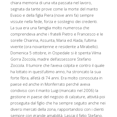
chiara memoria di una vita passata nel lavoro,
segnata da tante prove come la morte del marito
Evasio e della figlia Piera (nove anni fa) sempre
vissute nella fede, forza e sostegno dei credenti.
La sua era una famiglia molto numerosa che
comprendeva anche i fratelli Pietro e Francesco e le
sorelle Chiarina, Assunta, Maria ed Alada, l’ultima
vivente (ora novantenne e residente a Mirabello).
Domenica 5 ottobre, in Ospedale si è spenta Vilma
Gorra Zoccola, madre dell’assessore Stefano
Zoccola. Il tumore che l’aveva colpita e contro il quale
ha lottato in quest’ultimo anno, ha stroncato la sua
forte fibra, all’età di 74 anni. Era molto conosciuta in
paese ed anche in Monferrato perché aveva
condiviso con il marito Luigi (mancato nel 2006) la
gestione in paese del negozio di calzature, attività poi
proseguita dal figlio che ha sempre seguito anche nei
diversi mercati della zona, rapportandosi con i clienti
sempre con grande amabilità. Lascai il figlio Stefano,