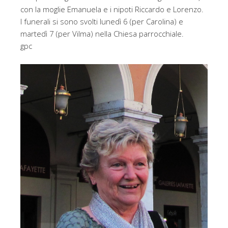
con la moglie Emanuela e i nipoti Riccardo e Lorenzo.
I funerali si sono svolti lunedì 6 (per Carolina) e
martedì 7 (per Vilma) nella Chiesa parrocchiale.
gpc