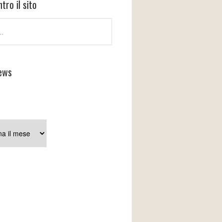
tro il sito
ews