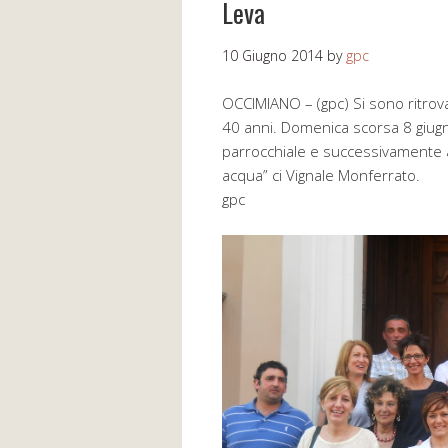
Leva
10 Giugno 2014
by
gpc
OCCIMIANO – (gpc) Si sono ritrovati
40 anni. Domenica scorsa 8 giugn
parrocchiale e successivamente a
acqua” ci Vignale Monferrato.
gpc