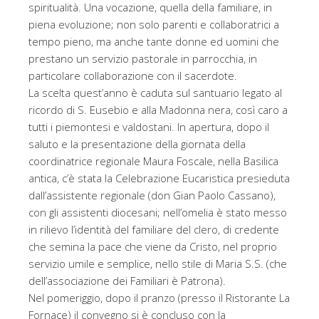
spiritualità. Una vocazione, quella della familiare, in
piena evoluzione; non solo parenti e collaboratrici a
tempo pieno, ma anche tante donne ed uomini che
prestano un servizio pastorale in parrocchia, in
particolare collaborazione con il sacerdote.
La scelta quest’anno è caduta sul santuario legato al
ricordo di S. Eusebio e alla Madonna nera, così caro a
tutti i piemontesi e valdostani. In apertura, dopo il
saluto e la presentazione della giornata della
coordinatrice regionale Maura Foscale, nella Basilica
antica, c’è stata la Celebrazione Eucaristica presieduta
dall’assistente regionale (don Gian Paolo Cassano),
con gli assistenti diocesani; nell’omelia è stato messo
in rilievo l’identità del familiare del clero, di credente
che semina la pace che viene da Cristo, nel proprio
servizio umile e semplice, nello stile di Maria S.S. (che
dell’associazione dei Familiari è Patrona).
Nel pomeriggio, dopo il pranzo (presso il Ristorante La
Fornace) il convegno si è concluso con la