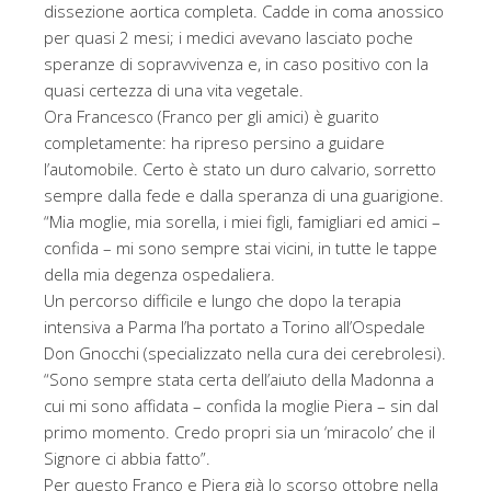
dissezione aortica completa. Cadde in coma anossico
per quasi 2 mesi; i medici avevano lasciato poche
speranze di sopravvivenza e, in caso positivo con la
quasi certezza di una vita vegetale.
Ora Francesco (Franco per gli amici) è guarito
completamente: ha ripreso persino a guidare
l’automobile. Certo è stato un duro calvario, sorretto
sempre dalla fede e dalla speranza di una guarigione.
“Mia moglie, mia sorella, i miei figli, famigliari ed amici –
confida – mi sono sempre stai vicini, in tutte le tappe
della mia degenza ospedaliera.
Un percorso difficile e lungo che dopo la terapia
intensiva a Parma l’ha portato a Torino all’Ospedale
Don Gnocchi (specializzato nella cura dei cerebrolesi).
“Sono sempre stata certa dell’aiuto della Madonna a
cui mi sono affidata – confida la moglie Piera – sin dal
primo momento. Credo propri sia un ‘miracolo’ che il
Signore ci abbia fatto”.
Per questo Franco e Piera già lo scorso ottobre nella