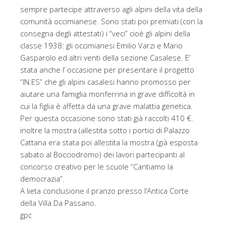
sempre partecipe attraverso agli alpini della vita della
comunità occimianese. Sono stati poi premiati (con la
consegna degli attestati) i “veci” cioè gli alpini della
classe 1938: gli occimianesi Emilio Varzi e Mario
Gasparolo ed altri venti della sezione Casalese. E’
stata anche l’ occasione per presentare il progetto
“IN.ES” che gli alpini casalesi hanno promosso per
aiutare una famiglia monferrina in grave difficoltà in
cui la figlia è affetta da una grave malattia genetica.
Per questa occasione sono stati già raccolti 410 €.
inoltre la mostra (allestita sotto i portici di Palazzo
Cattana era stata poi allestita la mostra (già esposta
sabato al Bocciodromo) dei lavori partecipanti al
concorso creativo per le scuole “Cantiamo la
democrazia”.
A lieta conclusione il pranzo presso l’Antica Corte
della Villa Da Passano.
gpc