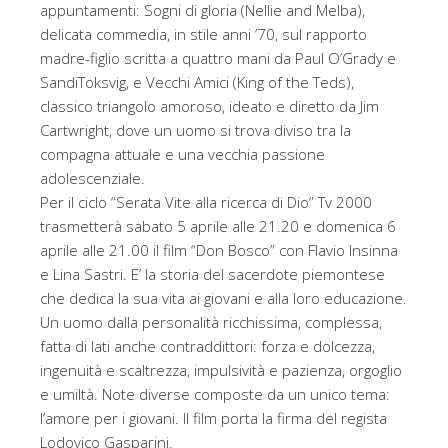
appuntamenti: Sogni di gloria (Nellie and Melba),
delicata commedia, in stile anni ’70, sul rapporto
madre-figlio scritta a quattro mani da Paul O’Grady e
SandiToksvig, e Vecchi Amici (King of the Teds),
classico triangolo amoroso, ideato e diretto da Jim
Cartwright, dove un uomo si trova diviso tra la
compagna attuale e una vecchia passione
adolescenziale.
Per il ciclo “Serata Vite alla ricerca di Dio” Tv 2000
trasmetterà sabato 5 aprile alle 21.20 e domenica 6
aprile alle 21.00 il film “Don Bosco” con Flavio Insinna
e Lina Sastri. E’ la storia del sacerdote piemontese
che dedica la sua vita ai giovani e alla loro educazione.
Un uomo dalla personalità ricchissima, complessa,
fatta di lati anche contraddittori: forza e dolcezza,
ingenuità e scaltrezza, impulsività e pazienza, orgoglio
e umiltà. Note diverse composte da un unico tema:
l’amore per i giovani. Il film porta la firma del regista
Lodovico Gasparini.