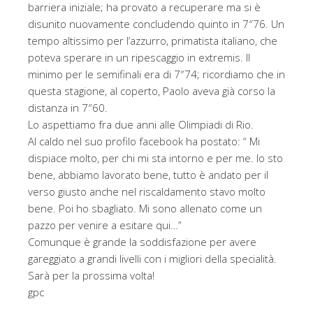
barriera iniziale; ha provato a recuperare ma si è
disunito nuovamente concludendo quinto in 7″76. Un
tempo altissimo per l’azzurro, primatista italiano, che
poteva sperare in un ripescaggio in extremis. Il
minimo per le semifinali era di 7″74; ricordiamo che in
questa stagione, al coperto, Paolo aveva già corso la
distanza in 7″60.
Lo aspettiamo fra due anni alle Olimpiadi di Rio.
Al caldo nel suo profilo facebook ha postato: “ Mi
dispiace molto, per chi mi sta intorno e per me. Io sto
bene, abbiamo lavorato bene, tutto è andato per il
verso giusto anche nel riscaldamento stavo molto
bene. Poi ho sbagliato. Mi sono allenato come un
pazzo per venire a esitare qui…”
Comunque è grande la soddisfazione per avere
gareggiato a grandi livelli con i migliori della specialità.
Sarà per la prossima volta!
gpc