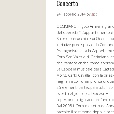
Concerto
24 Febbraio 2014
by
gpc
OCCIMIANO – (gpc) Arriva la grand
dell’operetta.” L’appuntamento è
Salone parrocchiale di Occimiano (
iniziative predisposte da Comune,
Protagonista sarà la Cappella mus
Coro San Valerio di Occimiano, en
che canterà anche come sopran
La Cappella musicale della Catted
Mons. Carlo Cavalla , con la dire
negli anni con un’impronta di qua
25 elementi partecipa a tutti i so
eventi religiosi della Diocesi. Ha
repertorio religioso e profano (op
Dal 2008 il Coro è diretto da Ann
raccolto il testimone dopo la pr