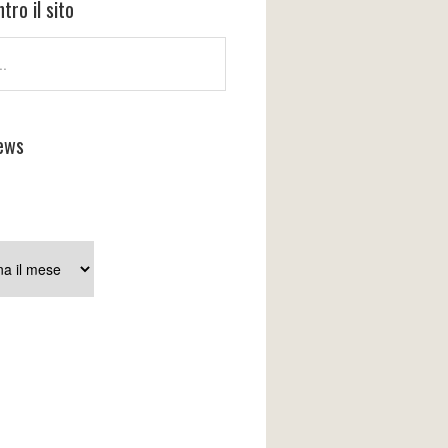
tro il sito
ews