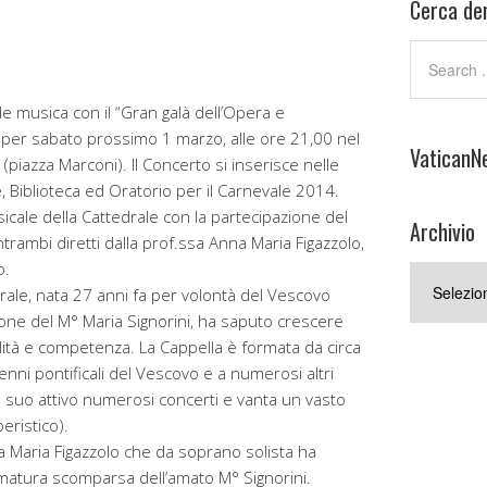
Cerca den
e musica con il “Gran galà dell’Opera e
 per sabato prossimo 1 marzo, alle ore 21,00 nel
VaticanN
piazza Marconi). Il Concerto si inserisce nelle
 Biblioteca ed Oratorio per il Carnevale 2014.
icale della Cattedrale con la partecipazione del
Archivio
trambi diretti dalla prof.ssa Anna Maria Figazzolo,
o.
Archivio
rale, nata 27 anni fa per volontà del Vescovo
zione del M° Maria Signorini, ha saputo crescere
lità e competenza. La Cappella è formata da circa
lenni pontificali del Vescovo e a numerosi altri
 al suo attivo numerosi concerti e vanta un vasto
eristico).
a Maria Figazzolo che da soprano solista ha
ematura scomparsa dell’amato M° Signorini.