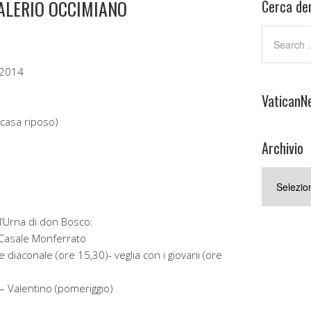
VALERIO OCCIMIANO
Cerca den
 2014
VaticanN
(casa riposo)
Archivio
Archivio
l’Urna di don Bosco:
 Casale Monferrato
 diaconale (ore 15,30)- veglia con i giovani (ore
– Valentino (pomeriggio)