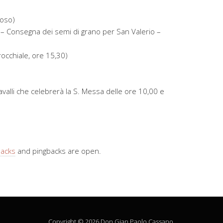
poso)
a – Consegna dei semi di grano per San Valerio –
occhiale, ore 15,30)
alli che celebrerà la S. Messa delle ore 10,00 e
backs
and pingbacks are open.
Copyright © 2026 Don Gian Paolo Cassano.