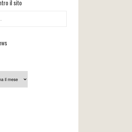
tro il sito
ews