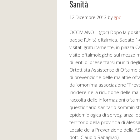
Sanità
12 Dicembre 2013
by
gpc
OCCIMIANO – (gpc) Dopo la positi
paese l’Unità oftalmica. Sabato 1
visitati gratuitamente, in piazza 
visite oftalmologiche sul mezzo mob
di lenti di presentarsi muniti deg
Ortottista Assistente di Oftalmolog
di prevenzione delle malattie oft
dall’omonima associazione “Prev
incidere nella riduzione delle mal
raccolta delle informazioni oftalm
questionario sanitario somministra
epidemiologica di sorveglianza loca
territorio della provincia di Ale
Locale della Prevenzione della A
dott. Claudio Rabagliati).