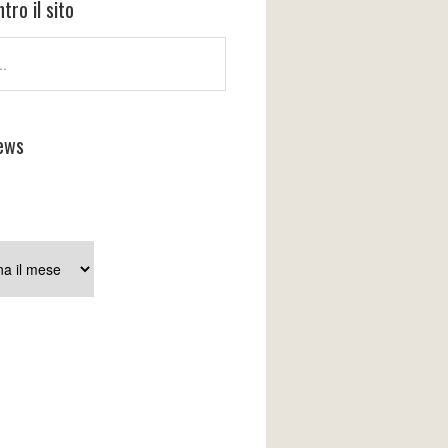
tro il sito
ews