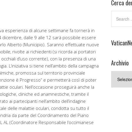
Cerca den
va esperienza di alcune settimane fa tornerà in
4 dicembre, dalle 9 alle 12 sarà possibile essere
VaticanN
Carlo Alberto (Municipio). Saranno effettuate nuove
ile, rivolte ai richiedenti (si ricorda ai portatori
li occhiali d’uso corrente), con la presenza di una
Archivio
ia. L’iniziativa si tiene nell’ambito della campagna
almiche, promossa sul territorio provinciale
Archivio
enzione è Progresso” e permetterà così di poter
attie oculari. Nell’occasione proseguirà anche la
ologiche, cliniche ed anamnestiche, tramite il
to ai partecipanti nell’ambito dell’indagine
le delle malattie oculari, condotta su tutto il
ssandria da parte del Coordinamento del Piano
SL AL (Coordinatore Responsabile l’occimianese