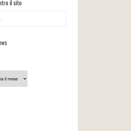
tro il sito
ews