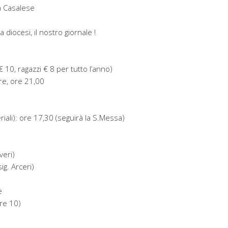
a Casalese
 diocesi, il nostro giornale !
10, ragazzi € 8 per tutto l’anno)
re, ore 21,00
riali): ore 17,30 (seguirà la S.Messa)
veri)
ig. Arceri)
e
re 10)