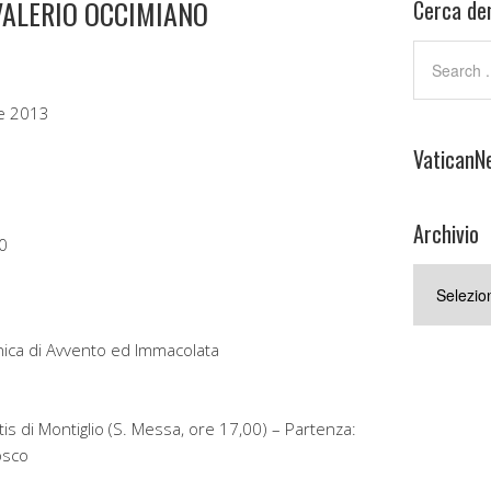
 VALERIO OCCIMIANO
Cerca den
e 2013
VaticanN
Archivio
0
Archivio
ica di Avvento ed Immacolata
is di Montiglio (S. Messa, ore 17,00) – Partenza:
osco