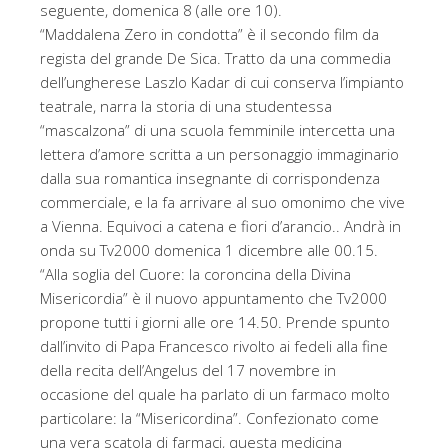
seguente, domenica 8 (alle ore 10).
“Maddalena Zero in condotta” è il secondo film da
regista del grande De Sica. Tratto da una commedia
dell’ungherese Laszlo Kadar di cui conserva l’impianto
teatrale, narra la storia di una studentessa
“mascalzona” di una scuola femminile intercetta una
lettera d’amore scritta a un personaggio immaginario
dalla sua romantica insegnante di corrispondenza
commerciale, e la fa arrivare al suo omonimo che vive
a Vienna. Equivoci a catena e fiori d’arancio.. Andrà in
onda su Tv2000 domenica 1 dicembre alle 00.15.
“Alla soglia del Cuore: la coroncina della Divina
Misericordia” è il nuovo appuntamento che Tv2000
propone tutti i giorni alle ore 14.50. Prende spunto
dall’invito di Papa Francesco rivolto ai fedeli alla fine
della recita dell’Angelus del 17 novembre in
occasione del quale ha parlato di un farmaco molto
particolare: la “Misericordina”. Confezionato come
una vera scatola di farmaci, questa medicina