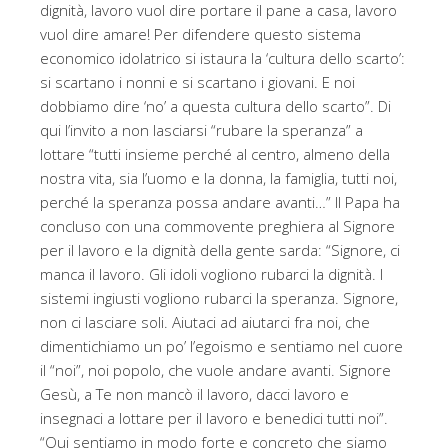
dignità, lavoro vuol dire portare il pane a casa, lavoro
vuol dire amare! Per difendere questo sistema
economico idolatrico si istaura la ‘cultura dello scarto’:
si scartano i nonni e si scartano i giovani. E noi
dobbiamo dire ‘no’ a questa cultura dello scarto”. Di
qui l’invito a non lasciarsi “rubare la speranza” a
lottare “tutti insieme perché al centro, almeno della
nostra vita, sia l’uomo e la donna, la famiglia, tutti noi,
perché la speranza possa andare avanti…” Il Papa ha
concluso con una commovente preghiera al Signore
per il lavoro e la dignità della gente sarda: “Signore, ci
manca il lavoro. Gli idoli vogliono rubarci la dignità. I
sistemi ingiusti vogliono rubarci la speranza. Signore,
non ci lasciare soli. Aiutaci ad aiutarci fra noi, che
dimentichiamo un po’ l’egoismo e sentiamo nel cuore
il “noi”, noi popolo, che vuole andare avanti. Signore
Gesù, a Te non mancò il lavoro, dacci lavoro e
insegnaci a lottare per il lavoro e benedici tutti noi”.
“Qui sentiamo in modo forte e concreto che siamo