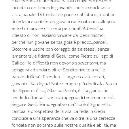
E la speranza è ancora la parola chiave del festoso
incontro con il mondo giovanile con ha concluso la
visita papale. Di fronte alle paure sul futuro, ai dubbi
di fede presentate dai giovani ne è nato un colloquio
arricchito anche di ricordi personali. Ad essi ha
chiesto di non lasciarsi vincere dal pessimismo,
perché “un giovane senza gioia è preoccupante”.
Occorre e uscire con coraggio da se stessi, senza
lamentarsi, e fidarsi di Gesù, come Pietro sul lago di
Galilea: “le difficoltà non devono spaventarvi, ma
spingervi ad andare oltre. Sentite rivolte a voi le
parole di Gesù: Prendete il largo e calate le reti,
giovani di Sardegna! Siate sempre più docili alla Parola
del Signore: è Lui, è la sua Parola, è il seguirlo che
rende fruttuoso il vostro impegno di testimonianza”.
Seguire Gesù è impegnativo ma “Lui è il Signore! Lui
cambia la prospettiva della vita. La fede in Gesù
conduce a una speranza che va oltre, a una certezza
fondata non soltanto sulle nostre qualità e abilità, ma