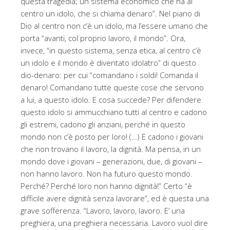
questa tragedia; un sistema economico che ha al
centro un idolo, che si chiama denaro”. Nel piano di
Dio al centro non c’è un idolo, ma l’essere umano che
porta “avanti, col proprio lavoro, il mondo”. Ora,
invece, “in questo sistema, senza etica, al centro c’è
un idolo e il mondo è diventato idolatro” di questo
dio-denaro: per cui “comandano i soldi! Comanda il
denaro! Comandano tutte queste cose che servono
a lui, a questo idolo. E cosa succede? Per difendere
questo idolo si ammucchiano tutti al centro e cadono
gli estremi, cadono gli anziani, perché in questo
mondo non c’è posto per loro! (…) E cadono i giovani
che non trovano il lavoro, la dignità. Ma pensa, in un
mondo dove i giovani – generazioni, due, di giovani –
non hanno lavoro. Non ha futuro questo mondo.
Perché? Perché loro non hanno dignità!” Certo “è
difficile avere dignità senza lavorare”, ed è questa una
grave sofferenza. “Lavoro, lavoro, lavoro. E’ una
preghiera, una preghiera necessaria. Lavoro vuol dire