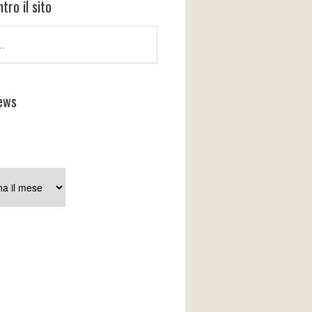
tro il sito
ews