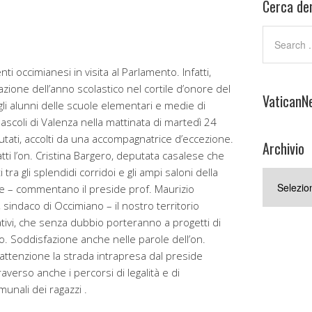
Cerca den
i occimianesi in visita al Parlamento. Infatti,
zione dell’anno scolastico nel cortile d’onore del
VaticanN
gli alunni delle scuole elementari e medie di
scoli di Valenza nella mattinata di martedì 24
tati, accolti da una accompagnatrice d’eccezione.
Archivio
fatti l’on. Cristina Bargero, deputata casalese che
tra gli splendidi corridoi e gli ampi saloni della
Archivio
e – commentano il preside prof. Maurizio
, sindaco di Occimiano – il nostro territorio
ativi, che senza dubbio porteranno a progetti di
rio. Soddisfazione anche nelle parole dell’on.
attenzione la strada intrapresa dal preside
averso anche i percorsi di legalità e di
munali dei ragazzi .