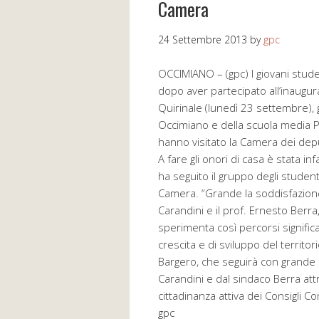
Camera
24 Settembre 2013
by
gpc
OCCIMIANO – (gpc) I giovani student
dopo aver partecipato all’inaugura
Quirinale (lunedì 23 settembre), 
Occimiano e della scuola media Pa
hanno visitato la Camera dei depu
A fare gli onori di casa è stata in
ha seguito il gruppo degli studenti 
Camera. “Grande la soddisfazion
Carandini e il prof. Ernesto Berra
sperimenta così percorsi signific
crescita e di sviluppo del territo
Bargero, che seguirà con grande 
Carandini e dal sindaco Berra attr
cittadinanza attiva dei Consigli Co
gpc