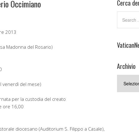
lerio Occimiano
Cerca den
re 2013
VaticanN
iesa Madonna del Rosario)
Archivio
0
Archivio
I venerdì del mese)
nata per la custodia del creato
le ore 16,00
torale diocesano (Auditorium S. Filippo a Casale),