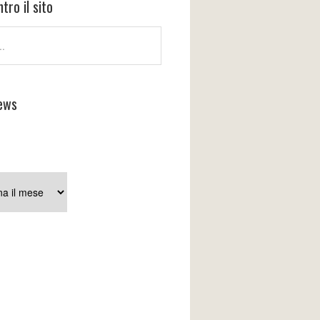
tro il sito
ews