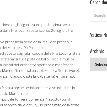
Cerca den
ione degli organizzatori per la prima serata di
ta dalla Pro loco. Sabato scorso 20 luglio oltre
VaticanN
ova prestigiosa sede della Pro Loco presso la
lla dei Marchesi Da Passano.
Archivio
sposto dagli abili cuochi della Pro Loco (grigliata
catenarsi sulla pista da ballo (liscio e musica
Archivio
 musicisti dell’orchestra spettacolo monferrina
 Marino Giulioni (al basso), Mariella Sedita (voce),
onica), Claudio Castellaro (batteria) e Tommaso
è stata anche l’esibizione della scuola di ballo
asale Monferrato.
usicale tornerà domenica 4 agosto (con il
i asporto dalle ore 19), in prossimità della festa