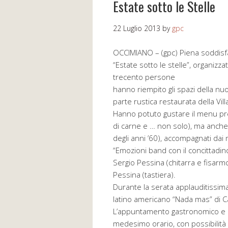
Estate sotto le Stelle
22 Luglio 2013
by
gpc
OCCIMIANO – (gpc) Piena soddisfaz
“Estate sotto le stelle”, organizza
trecento persone
hanno riempito gli spazi della nu
parte rustica restaurata della Vi
Hanno potuto gustare il menu predi
di carne e … non solo), ma anche s
degli anni ’60), accompagnati dai
“Emozioni band con il concittadino
Sergio Pessina (chitarra e fisarm
Pessina (tastiera).
Durante la serata applauditissima 
latino americano “Nada mas” di C
L’appuntamento gastronomico e m
medesimo orario, con possibilità d