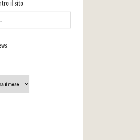
tro il sito
ews