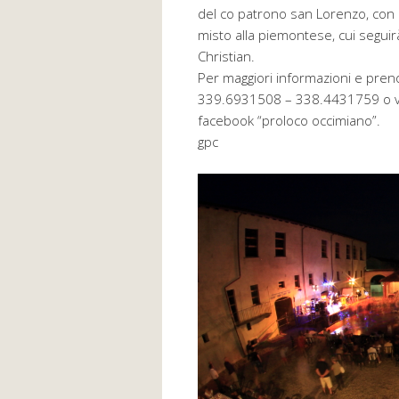
del co patrono san Lorenzo, con u
misto alla piemontese, cui seguir
Christian.
Per maggiori informazioni e preno
339.6931508 – 338.4431759 o via
facebook “proloco occimiano”.
gpc