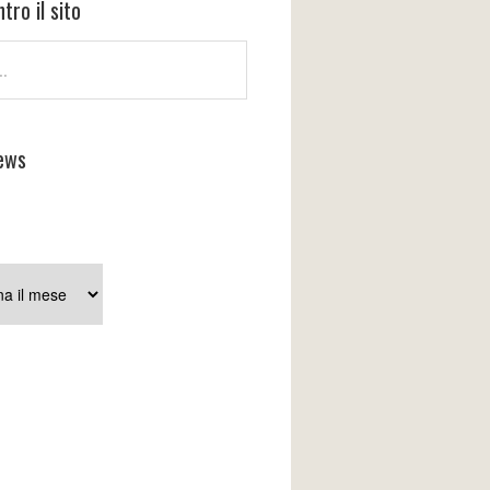
tro il sito
ews