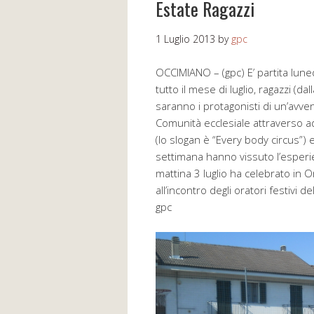
Estate Ragazzi
1 Luglio 2013
by
gpc
OCCIMIANO – (gpc) E’ partita luned
tutto il mese di luglio, ragazzi (d
saranno i protagonisti di un’avven
Comunità ecclesiale attraverso a
(lo slogan è “Every body circus”
settimana hanno vissuto l’esperi
mattina 3 luglio ha celebrato in O
all’incontro degli oratori festivi de
gpc