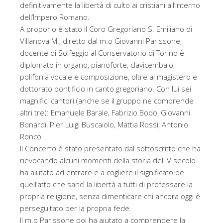
definitivamente la libertà di culto ai cristiani all’interno
dell’Impero Romano.
A proporlo è stato il Coro Gregoriano S. Emiliano di
Villanova M., diretto dal m.o Giovanni Parissone,
docente di Solfeggio al Conservatorio di Torino è
diplomato in organo, pianoforte, clavicembalo,
polifonia vocale e composizione, oltre al magistero e
dottorato pontificio in canto gregoriano. Con lui sei
magnifici cantori (anche se il gruppo ne comprende
altri tre): Emanuele Barale, Fabrizio Bodo, Giovanni
Bonardi, Pier Luigi Buscaiolo, Mattia Rossi, Antonio
Ronco .
Il Concerto è stato presentato dal sottoscritto che ha
rievocando alcuni momenti della storia del IV secolo
ha aiutato ad entrare e a cogliere il significato de
quell’atto che sancì la libertà a tutti di professare la
propria religione, senza dimenticare chi ancora oggi è
perseguitato per la propria fede.
Il m.o Parissone poi ha aiutato a comprendere la