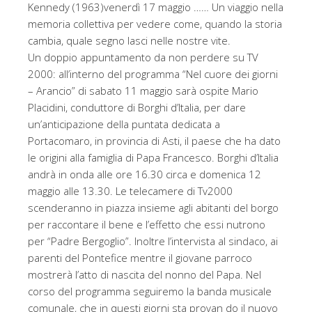
Kennedy (1963)venerdì 17 maggio …… Un viaggio nella
memoria collettiva per vedere come, quando la storia
cambia, quale segno lasci nelle nostre vite.
Un doppio appuntamento da non perdere su TV
2000: all’interno del programma “Nel cuore dei giorni
– Arancio” di sabato 11 maggio sarà ospite Mario
Placidini, conduttore di Borghi d’Italia, per dare
un’anticipazione della puntata dedicata a
Portacomaro, in provincia di Asti, il paese che ha dato
le origini alla famiglia di Papa Francesco. Borghi d’Italia
andrà in onda alle ore 16.30 circa e domenica 12
maggio alle 13.30. Le telecamere di Tv2000
scenderanno in piazza insieme agli abitanti del borgo
per raccontare il bene e l’effetto che essi nutrono
per “Padre Bergoglio”. Inoltre l’intervista al sindaco, ai
parenti del Pontefice mentre il giovane parroco
mostrerà l’atto di nascita del nonno del Papa. Nel
corso del programma seguiremo la banda musicale
comunale, che in questi giorni sta provan do il nuovo