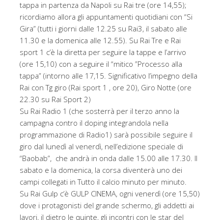
tappa in partenza da Napoli su Rai tre (ore 14,55);
ricordiamo allora gli appuntamenti quotidiani con “Si
Gira” (tutti i giorni dalle 12.25 su Rai3, il sabato alle
11.30 e la domenica alle 12.55). Su Rai Tre e Rai
sport 1 c’è la diretta per seguire la tappe e l’arrivo
(ore 15,10) con a seguire il “mitico ”Processo alla
tappa” (intorno alle 17,15. Significativo l’impegno della
Rai con Tg giro (Rai sport 1 , ore 20), Giro Notte (ore
22.30 su Rai Sport 2)
Su Rai Radio 1 (che sosterrà per il terzo anno la
campagna contro il doping integrandola nella
programmazione di Radio1) sarà possibile seguire il
giro dal lunedì al venerdì, nell’edizione speciale di
“Baobab”, che andrà in onda dalle 15.00 alle 17.30. Il
sabato e la domenica, la corsa diventerà uno dei
campi collegati in Tutto il calcio minuto per minuto.
Su Rai Gulp c’è GULP CINEMA, ogni venerdì (ore 15,50)
dove i protagonisti del grande schermo, gli addetti ai
lavori, il dietro le quinte, gli incontri con le star del