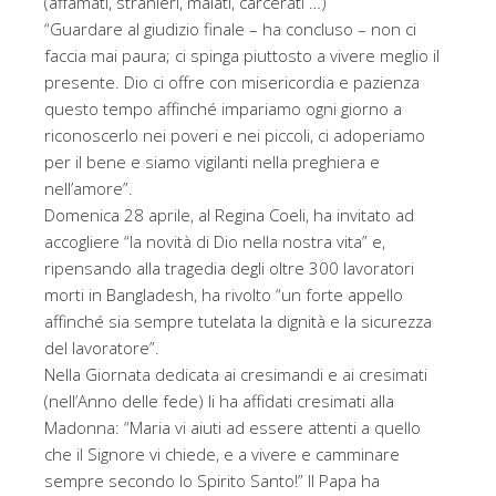
(affamati, stranieri, malati, carcerati …)
“Guardare al giudizio finale – ha concluso – non ci
faccia mai paura; ci spinga piuttosto a vivere meglio il
presente. Dio ci offre con misericordia e pazienza
questo tempo affinché impariamo ogni giorno a
riconoscerlo nei poveri e nei piccoli, ci adoperiamo
per il bene e siamo vigilanti nella preghiera e
nell’amore”.
Domenica 28 aprile, al Regina Coeli, ha invitato ad
accogliere “la novità di Dio nella nostra vita” e,
ripensando alla tragedia degli oltre 300 lavoratori
morti in Bangladesh, ha rivolto “un forte appello
affinché sia sempre tutelata la dignità e la sicurezza
del lavoratore”.
Nella Giornata dedicata ai cresimandi e ai cresimati
(nell’Anno delle fede) li ha affidati cresimati alla
Madonna: “Maria vi aiuti ad essere attenti a quello
che il Signore vi chiede, e a vivere e camminare
sempre secondo lo Spirito Santo!” Il Papa ha