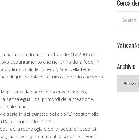
Cerca den
VaticanN
, a partire da domenica 21 aprile, (TV 200, ore
l nuovo appuntamento che nell’anno della fede, in
Archivio
 dodici articoli del “Credo”, l’abc della fede
 la luce di quel capolavoro unico al mondo che sono
Archivio
 Magister e da padre Innocenzo Gargano,
 senza eguali, dai primordi della creazione,
e Gerusalemme.
va serie in sei puntate del ciclo “L’insostenibile
 Rai5 il lunedì alle 21.15.
moda, della tecnologia e dei prodotti di lusso, si
iginale: vengono mandati a scoprire la verità