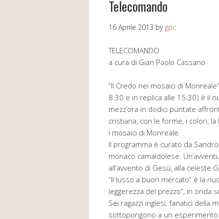
Telecomando
16 Aprile 2013
by
gpc
TELECOMANDO
a cura di Gian Paolo Cassano
“Il Credo nei mosaici di Monreale”
8.30 e in replica alle 15.30) è i
mezz’ora in dodici puntate affronta
cristiana, con le forme, i colori,
i mosaici di Monreale.
Il programma è curato da Sandro
monaco camaldolese. Un’avventura
all’avvento di Gesù, alla celest
“Il lusso a buon mercato” è la nuo
leggerezza del prezzo”, in onda su
Sei ragazzi inglesi, fanatici della 
sottopongono a un esperimento or