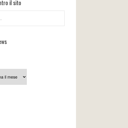
tro il sito
ews