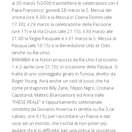
al 30 marzo Tv2000 trasmetterà le celebrazioni con il
Papa Francesco: giovedì 28 marzo la S. Messa del
crisma (ore 9.30) e la Messa in Coena Domini (alle
17.30); il 29 marzo la celebrazione della Passione
(ore 17) e la Via Crucis (alle 21.15); il 30 marzo alle
21.00 la Veglia Pasquale e il 31 marzo la S. Messa di
Pasqua (alle 10.15) e la Benedizione Urbi et Orbi
(anche su Rai Uno).
BARABBA è la fiction proposta da Rai Uno il prossimo
1 e 2 aprile (ore 21,10), in occasione della Pasqua. Si
tratta di uno sceneggiato girato in Tunisia, diretto da
Roger Young. Avrà anche un cast di lusso che ha
come protagonisti Billy Zane, Filippo Nigro, Cristiana
Capotondi, Matteo Branciamore ed Anna Valle.
“PAESE REALE” è l’appuntamento settimanale,
condotta da Giovanni Anversa in diretta su Rai 3 (al
sabato, ore 9,15), per raccontare un Paese e dar
voce ad un mondo, che rischia di non poter più
aiutare chi è in difficoltà, per una presa di coscienza