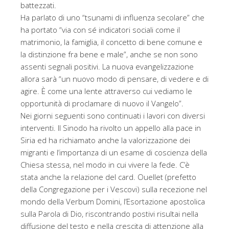
battezzati.
Ha parlato di uno “tsunami di influenza secolare” che
ha portato “via con sé indicatori sociali come il
matrimonio, la famiglia, il concetto di bene comune e
la distinzione fra bene e male”, anche se non sono
assenti segnali positivi. La nuova evangelizzazione
allora sarà “un nuovo modo di pensare, di vedere e di
agire. È come una lente attraverso cui vediamo le
opportunità di proclamare di nuovo il Vangelo”.
Nei giorni seguenti sono continuati i lavori con diversi
interventi. Il Sinodo ha rivolto un appello alla pace in
Siria ed ha richiamato anche la valorizzazione dei
migranti e l’importanza di un esame di coscienza della
Chiesa stessa, nel modo in cui vivere la fede. C’è
stata anche la relazione del card. Ouellet (prefetto
della Congregazione per i Vescovi) sulla recezione nel
mondo della Verbum Domini, l’Esortazione apostolica
sulla Parola di Dio, riscontrando postivi risultai nella
diffusione del testo e nella crescita di attenzione alla