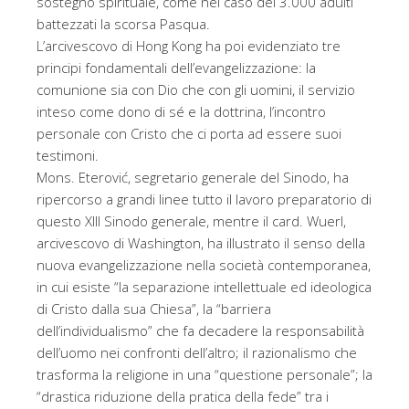
sostegno spirituale, come nel caso dei 3.000 adulti
battezzati la scorsa Pasqua.
L’arcivescovo di Hong Kong ha poi evidenziato tre
principi fondamentali dell’evangelizzazione: la
comunione sia con Dio che con gli uomini, il servizio
inteso come dono di sé e la dottrina, l’incontro
personale con Cristo che ci porta ad essere suoi
testimoni.
Mons. Eterović, segretario generale del Sinodo, ha
ripercorso a grandi linee tutto il lavoro preparatorio di
questo XIII Sinodo generale, mentre il card. Wuerl,
arcivescovo di Washington, ha illustrato il senso della
nuova evangelizzazione nella società contemporanea,
in cui esiste “la separazione intellettuale ed ideologica
di Cristo dalla sua Chiesa”, la “barriera
dell’individualismo” che fa decadere la responsabilità
dell’uomo nei confronti dell’altro; il razionalismo che
trasforma la religione in una “questione personale”; la
“drastica riduzione della pratica della fede” tra i