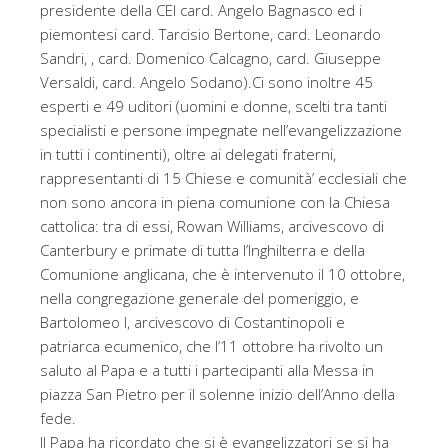
presidente della CEI card. Angelo Bagnasco ed i
piemontesi card. Tarcisio Bertone, card. Leonardo
Sandri, , card. Domenico Calcagno, card. Giuseppe
Versaldi, card. Angelo Sodano).Ci sono inoltre 45
esperti e 49 uditori (uomini e donne, scelti tra tanti
specialisti e persone impegnate nell’evangelizzazione
in tutti i continenti), oltre ai delegati fraterni,
rappresentanti di 15 Chiese e comunità’ ecclesiali che
non sono ancora in piena comunione con la Chiesa
cattolica: tra di essi, Rowan Williams, arcivescovo di
Canterbury e primate di tutta l’Inghilterra e della
Comunione anglicana, che è intervenuto il 10 ottobre,
nella congregazione generale del pomeriggio, e
Bartolomeo I, arcivescovo di Costantinopoli e
patriarca ecumenico, che l’11 ottobre ha rivolto un
saluto al Papa e a tutti i partecipanti alla Messa in
piazza San Pietro per il solenne inizio dell’Anno della
fede.
Il Papa ha ricordato che si è evangelizzatori se si ha