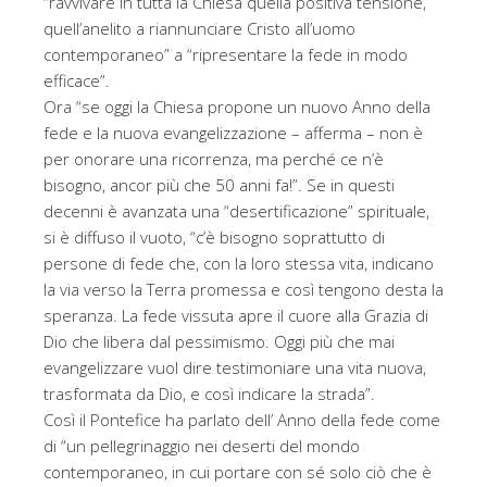
“ravvivare in tutta la Chiesa quella positiva tensione,
quell’anelito a riannunciare Cristo all’uomo
contemporaneo” a “ripresentare la fede in modo
efficace”.
Ora “se oggi la Chiesa propone un nuovo Anno della
fede e la nuova evangelizzazione – afferma – non è
per onorare una ricorrenza, ma perché ce n’è
bisogno, ancor più che 50 anni fa!”. Se in questi
decenni è avanzata una “desertificazione” spirituale,
si è diffuso il vuoto, “c’è bisogno soprattutto di
persone di fede che, con la loro stessa vita, indicano
la via verso la Terra promessa e così tengono desta la
speranza. La fede vissuta apre il cuore alla Grazia di
Dio che libera dal pessimismo. Oggi più che mai
evangelizzare vuol dire testimoniare una vita nuova,
trasformata da Dio, e così indicare la strada”.
Così il Pontefice ha parlato dell’ Anno della fede come
di “un pellegrinaggio nei deserti del mondo
contemporaneo, in cui portare con sé solo ciò che è