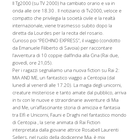
Il Tg2000 (su TV 2000) ha cambiato orario e va in
onda alle ore 18.30 . Il notiziario di Tv2000, veloce e
compatto che privilegia la società civile e la realtà
internazionale, viene trasmesso subito dopo la
diretta da Lourdes per la recita del rosario.
Curioso poi “PECHINO EXPRESS”, il viaggio (condotto
da Emanuele Filiberto di Savoia) per raccontare
l’avventura di 10 coppie dall’India alla Cina (Rai due,
giovedì, ore 21,05).
Per i ragazzi segnaliamo una nuova fiction su Rai 2:
MIA AND ME, un fantastico viaggio a Centopia (dal
lunedì al venerdì alle 17.20). La magia degli unicorni,
creature misteriose e tanto amate dal pubblico, arriva
in tv con le nuove e straordinarie avventure di Mia
and Me, un’affascinante storia di amicizia e fantasia
tra Elfi e Unicorni, Fauni e Draghi nel fantastico mondo
di Centopia , la serie animata di Rai Fiction
interpretata dalla giovane attrice Rosabell Laurenti
Sellers, nel ruolo della dodicenne Mia, è mix