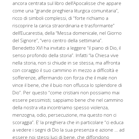
ancora centrata sul libro dell’Apocalisse che appare
come una “grande preghiera liturgica comunitaria”,
ricco di simboli complessi, di “forte richiamo a
riscoprire la carica straordinaria e trasformante”
dell’Eucarestia, della “Messa domenicale, nel Giorno
del Signore”, “vero centro della settimana”.
Benedetto XVI ha invitato a leggere “il piano di Dio, il
senso profondo della storia”. Infatti “la Chiesa vive
nella storia, non si chiude in se stessa, ma affronta
con coraggio il suo cammino in mezzo a difficoltà e
sofferenze, affermando con forza che il male non
vince il bene, che il buio non offusca lo splendore di
Dio”. Per questo “come cristiani non possiamo mai
essere pessimisti; sappiamo bene che nel cammino
della nostra vita incontriamo spesso violenza,
menzogna, odio, persecuzione, ma questo non ci
scoraggia”. E’ la preghiera che in particolare “ci educa
a vedere i segni di Dio la sua presenza e azione … ad
essere noi stessi luci di bene, che diffondono