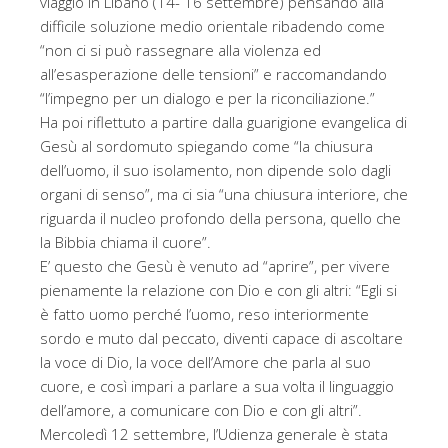
viaggio in Libano (14- 16 settembre) pensando alla
difficile soluzione medio orientale ribadendo come
“non ci si può rassegnare alla violenza ed
all’esasperazione delle tensioni” e raccomandando
“l’impegno per un dialogo e per la riconciliazione.”
Ha poi riflettuto a partire dalla guarigione evangelica di
Gesù al sordomuto spiegando come “la chiusura
dell’uomo, il suo isolamento, non dipende solo dagli
organi di senso”, ma ci sia “una chiusura interiore, che
riguarda il nucleo profondo della persona, quello che
la Bibbia chiama il cuore”.
E’ questo che Gesù è venuto ad “aprire”, per vivere
pienamente la relazione con Dio e con gli altri: “Egli si
è fatto uomo perché l’uomo, reso interiormente
sordo e muto dal peccato, diventi capace di ascoltare
la voce di Dio, la voce dell’Amore che parla al suo
cuore, e così impari a parlare a sua volta il linguaggio
dell’amore, a comunicare con Dio e con gli altri”.
Mercoledì 12 settembre, l’Udienza generale è stata