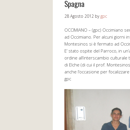
Spagna
28 Agosto 2012
by
gpc
OCCIMIANO – (gpc) Occimiano semp
ad Occimiano. Per alcuni giorni inf
Montesinos si è fermato ad Occimi
E’ stato ospite del Parroco, in un’
ordine all’interscambio culturale tr
di Elche (di cui il prof. Montesino
anche l’occasione per focalizzare 
gpc