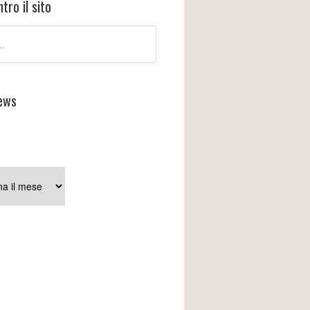
tro il sito
ews