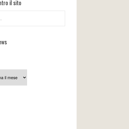
tro il sito
ews