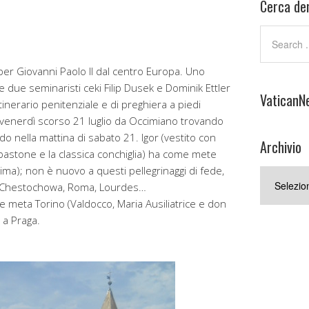
Cerca den
per Giovanni Paolo II dal centro Europa. Uno
 e due seminaristi ceki Filip Dusek e Dominik Ettler
VaticanN
itinerario penitenziale e di preghiera a piedi
 venerdì scorso 21 luglio da Occimiano trovando
ndo nella mattina di sabato 21. Igor (vestito con
Archivio
il bastone e la classica conchiglia) ha come mete
ima); non è nuovo a questi pellegrinaggi di fede,
Archivio
 a Chestochowa, Roma, Lourdes…
 meta Torino (Valdocco, Maria Ausiliatrice e don
 a Praga.