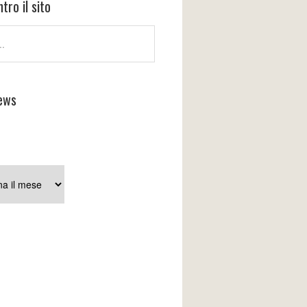
tro il sito
ews