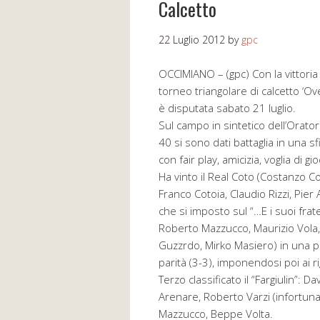
Calcetto
22 Luglio 2012
by
gpc
OCCIMIANO – (gpc) Con la vittoria 
torneo triangolare di calcetto ‘Ove
è disputata sabato 21 luglio.
Sul campo in sintetico dell’Oratori
40 si sono dati battaglia in una s
con fair play, amicizia, voglia di 
Ha vinto il Real Coto (Costanzo Co
Franco Cotoia, Claudio Rizzi, Pier
che si imposto sul “…E i suoi fra
Roberto Mazzucco, Maurizio Vola,
Guzzrdo, Mirko Masiero) in una pa
parità (3-3), imponendosi poi ai rig
Terzo classificato il “Fargiulin”: 
Arenare, Roberto Varzi (infortunat
Mazzucco, Beppe Volta.