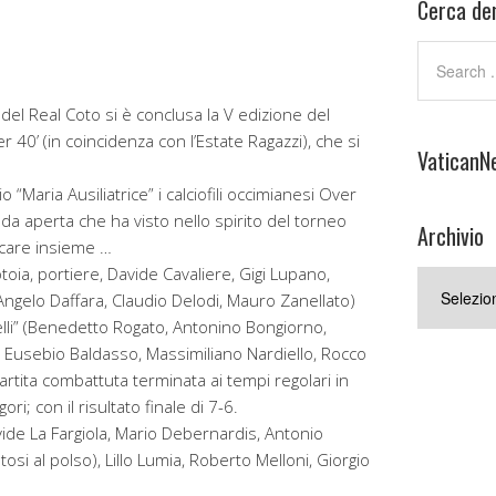
Cerca den
del Real Coto si è conclusa la V edizione del
r 40’ (in coincidenza con l’Estate Ragazzi), che si
VaticanN
o “Maria Ausiliatrice” i calciofili occimianesi Over
fida aperta che ha visto nello spirito del torneo
Archivio
giocare insieme …
toia, portiere, Davide Cavaliere, Gigi Lupano,
Archivio
 Angelo Daffara, Claudio Delodi, Mauro Zanellato)
telli” (Benedetto Rogato, Antonino Bongiorno,
 Eusebio Baldasso, Massimiliano Nardiello, Rocco
rtita combattuta terminata ai tempi regolari in
ori; con il risultato finale di 7-6.
Davide La Fargiola, Mario Debernardis, Antonio
osi al polso), Lillo Lumia, Roberto Melloni, Giorgio