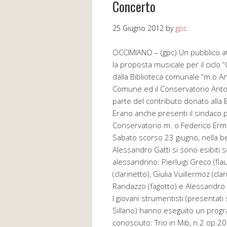
Concerto
25 Giugno 2012
by
gpc
OCCIMIANO – (gpc) Un pubblico at
la proposta musicale per il ciclo 
dalla Biblioteca comunale “m.o An
Comune ed il Conservatorio Antoni
parte del contributo donato alla 
Erano anche presenti il sindaco pr
Conservatorio m. o Federico Ermi
Sabato scorso 23 giugno, nella be
Alessandro Gatti si sono esibiti s
alessandrino: Pierluigi Greco (fla
(clarinetto), Giulia Vuillermoz (cla
Randazzo (fagotto) e Alessandro 
I giovani strumentisti (presentat
Sillano) hanno eseguito un pro
conosciuto: Trio in Mib, n.2 op.20