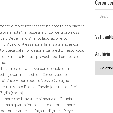
Cerca den
tento e molto interessato ha accolto con piacere
“Giovani note”, la rassegna di Concerti promossi
VaticanN
gelo Debernardis”, in collaborazione con il
o Vivaldi di Alessandria, finanziata anche con
Biblioteca dalla Fondazione Carla ed Ernesto Rota.
Archivio
of. Ernesto Berra, il prevosto ed il direttore del
rio.
Archivio
lla cornice della piazza parrocchiale don
ette giovani musicisti del Conservatorio
uto), Alice Fabbri (oboe), Alessio Calcagno
rinetto), Marco Bronzo Canale (clarinetto), Silvia
Zaglio (corno).
i sempre con bravura e simpatia da Claudia
gramma alquanto interessante e non sempre
 per due clarinetti e fagotto di Ignace Pleyel