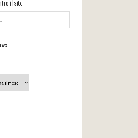
tro il sito
ews