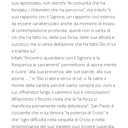
suo apostolato, non elenchi “le comunità che ha
fondato, i chilometri che ha percorso”, ma indichi “il
suo rapporto con il Signore, un rapporto così intenso
da essere caratterizzato anche da momenti di estasi,
di contemplazione profonda; quindi non si vanta di
ciò che ha fatto lui, della sua forza, delle sua attività e
successi, ma si vanta dell’azione che ha fatto Dio in lui
e tramite lui”.
Infatti “l’incontro quotidiano con il Signore e la
frequenza ai sacramenti” permettono di aprire mente
e cuore “alla sua presenza, alle sue parole, alla sua
azione ….” e “Dio ci attira verso di sé, ci fa salire il
monte della santità, perché siamo sempre più vicini a
Lui, offrendoci lungo il cammino luci e consolazioni”.
All’Apostolo il Risorto rivela che la “la forza si
manifesta pienamente nella debolezza”. San Paolo è
cosciente che in lui dimora “la potenza di Cristo” e
che “ogni difficoltà nella sequela di Cristo e nella
testimonianza del suo Vangelo può essere superata