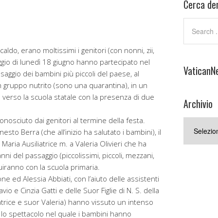
Cerca den
ldo, erano moltissimi i genitori (con nonni, zii,
gio di lunedì 18 giugno hanno partecipato nel
VaticanN
l saggio dei bambini più piccoli del paese, al
n gruppo nutrito (sono una quarantina), in un
 verso la scuola statale con la presenza di due
Archivio
onosciuto dai genitori al termine della festa.
Archivio
esto Berra (che all’inizio ha salutato i bambini), il
Maria Ausiliatrice m. a Valeria Olivieri che ha
nni del passaggio (piccolissimi, piccoli, mezzani,
uiranno con la scuola primaria.
e ed Alessia Abbiati, con l’aiuto delle assistenti
avio e Cinzia Gatti e delle Suor Figlie di N. S. della
trice e suor Valeria) hanno vissuto un intenso
 lo spettacolo nel quale i bambini hanno