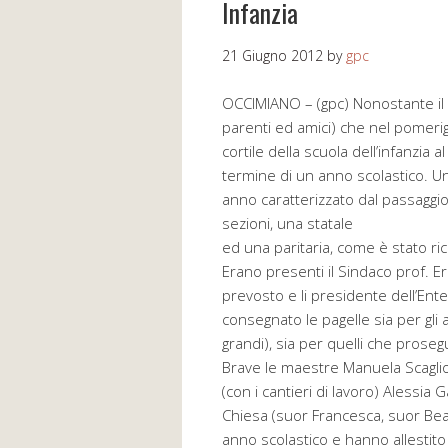
Infanzia
21 Giugno 2012
by
gpc
OCCIMIANO – (gpc) Nonostante il ca
parenti ed amici) che nel pomerig
cortile della scuola dell’infanzia a
termine di un anno scolastico. U
anno caratterizzato dal passaggio
sezioni, una statale
ed una paritaria, come è stato ric
Erano presenti il Sindaco prof. Ern
prevosto e li presidente dell’Ente 
consegnato le pagelle sia per gli a
grandi), sia per quelli che proseg
Brave le maestre Manuela Scaglion
(con i cantieri di lavoro) Alessia G
Chiesa (suor Francesca, suor Bea
anno scolastico e hanno allestito