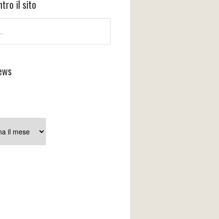
tro il sito
ews