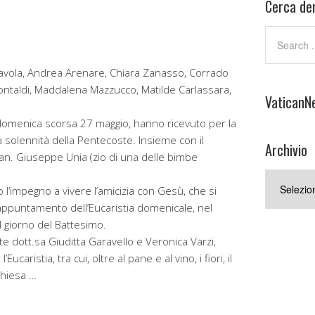
Cerca den
avola, Andrea Arenare, Chiara Zanasso, Corrado
ontaldi, Maddalena Mazzucco, Matilde Carlassara,
VaticanN
domenica scorsa 27 maggio, hanno ricevuto per la
a solennità della Pentecoste. Insieme con il
Archivio
an. Giuseppe Unia (zio di una delle bimbe
Archivio
o l’impegno a vivere l’amicizia con Gesù, che si
’appuntamento dell’Eucaristia domenicale, nel
l giorno del Battesimo.
iste dott.sa Giuditta Garavello e Veronica Varzi,
Eucaristia, tra cui, oltre al pane e al vino, i fiori, il
Chiesa …