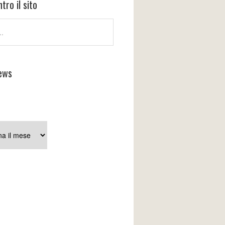
tro il sito
ews