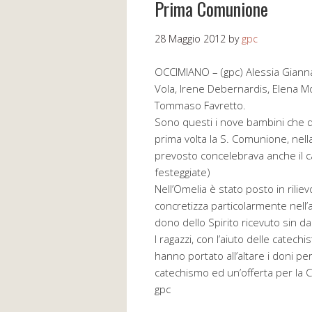
Prima Comunione
28 Maggio 2012
by
gpc
OCCIMIANO – (gpc) Alessia Giann
Vola, Irene Debernardis, Elena M
Tommaso Favretto.
Sono questi i nove bambini che 
prima volta la S. Comunione, nell
prevosto concelebrava anche il c
festeggiate)
Nell’Omelia è stato posto in riliev
concretizza particolarmente nell
dono dello Spirito ricevuto sin da
I ragazzi, con l’aiuto delle catech
hanno portato all’altare i doni per l’
catechismo ed un’offerta per la 
gpc