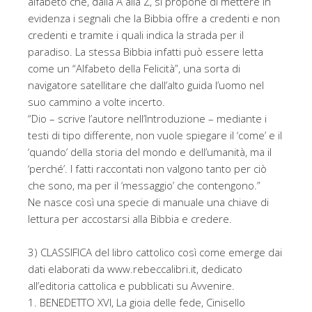
alfabeto che, dalla A alla Z, si propone di mettere in
evidenza i segnali che la Bibbia offre a credenti e non
credenti e tramite i quali indica la strada per il
paradiso. La stessa Bibbia infatti può essere letta
come un “Alfabeto della Felicità”, una sorta di
navigatore satellitare che dall’alto guida l’uomo nel
suo cammino a volte incerto.
“Dio – scrive l’autore nell’Introduzione – mediante i
testi di tipo differente, non vuole spiegare il ‘come’ e il
‘quando’ della storia del mondo e dell’umanità, ma il
‘perché’. I fatti raccontati non valgono tanto per ciò
che sono, ma per il ‘messaggio’ che contengono.”
Ne nasce così una specie di manuale una chiave di
lettura per accostarsi alla Bibbia e credere.
3) CLASSIFICA del libro cattolico così come emerge dai
dati elaborati da www.rebeccalibri.it, dedicato
all’editoria cattolica e pubblicati su Avvenire.
1. BENEDETTO XVI, La gioia delle fede, Cinisello