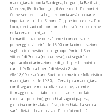
marchigiana (dopo la Sardegna, la Liguria, la Basilicata,
l’Abruzzo, l’Emilia Romagna, il Veneto ed il Piemonte).
Come sempre sarà la gastronomia avrà una parte
importante – ci dice Simone Cia, presidente della Pro
Loco, con i suoi collaboratori – che avrà il suo culmine
nella cena marchigiana…“
La manifestazione quest’anno si concentra nel
pomeriggio; si aprirà alle 15,00 con la dimostrazione
sugli antichi mestieri con il gruppo “Amici di San
Vittore” di Priocca (nel cuneese), cui seguirà lo
spettacolo di animazione e di giochi per bambini a
cura di “A Ruota Libera” di Alessia Gavio.
Alle 18,00 ci sarà uno Spettacolo musicale folkloristico
marchigiano e, alle 19,30, la Cena tipica marchigiana
con il seguente menu: olive ascolane, salumi e
formaggi (lonza – ciabuscolo – salame lardellato –
caciotta – pecorino), gnocchi al sugo di papera,
galantina con insalata di fave, cicerchiata. La serata
sarà allietata dalla musica di Paolo (piano bar).