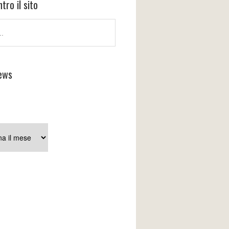
tro il sito
ews