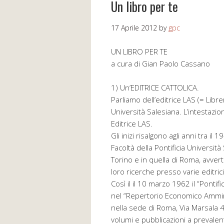
Un libro per te
17 Aprile 2012
by
gpc
UN LIBRO PER TE
a cura di Gian Paolo Cassano
1) Un’EDITRICE CATTOLICA.
Parliamo dell’editrice LAS (= Libr
Università Salesiana. L’intestazio
Editrice LAS.
Gli inizi risalgono agli anni tra i
Facoltà della Pontificia Universit
Torino e in quella di Roma, avvert
loro ricerche presso varie editrici
Così il il 10 marzo 1962 il “Pontif
nel “Repertorio Economico Ammini
nella sede di Roma, Via Marsala 42
volumi e pubblicazioni a prevalente 