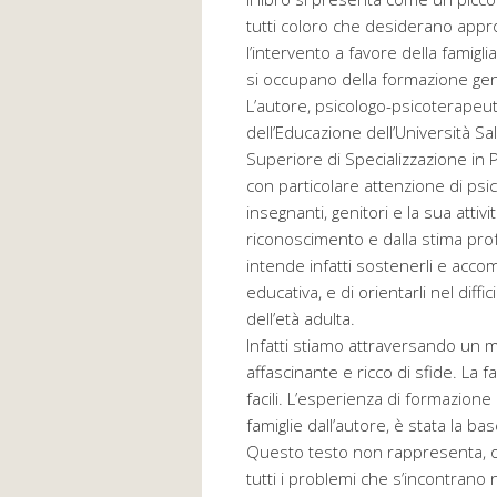
tutti coloro che desiderano appro
l’intervento a favore della famigli
si occupano della formazione geni
L’autore, psicologo-psicoterapeut
dell’Educazione dell’Università S
Superiore di Specializzazione in P
con particolare attenzione di psic
insegnanti, genitori e la sua attiv
riconoscimento e dalla stima prof
intende infatti sostenerli e acco
educativa, e di orientarli nel diffi
dell’età adulta.
Infatti stiamo attraversando un 
affascinante e ricco di sfide. La f
facili. L’esperienza di formazione e 
famiglie dall’autore, è stata la b
Questo testo non rappresenta, o
tutti i problemi che s’incontrano nel