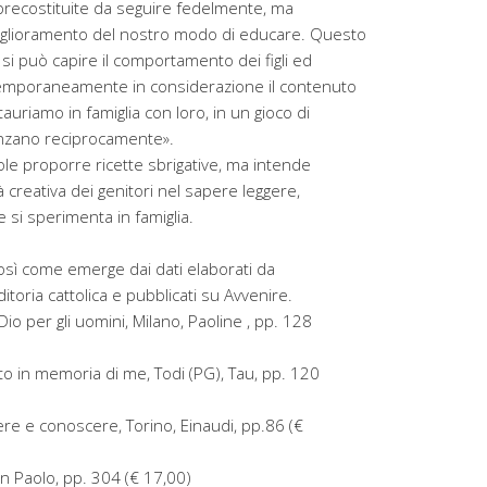
 precostituite da seguire fedelmente, ma
iglioramento del nostro modo di educare. Questo
si può capire il comportamento dei figli ed
emporaneamente in considerazione il contenuto
stauriamo in famiglia con loro, in un gioco di
uenzano reciprocamente».
ole proporre ricette sbrigative, ma intende
à creativa dei genitori nel sapere leggere,
si sperimenta in famiglia.
 così come emerge dai dati elaborati da
ditoria cattolica e pubblicati su Avvenire.
io per gli uomini, Milano, Paoline , pp. 128
o in memoria di me, Todi (PG), Tau, pp. 120
re e conoscere, Torino, Einaudi, pp.86 (€
n Paolo, pp. 304 (€ 17,00)