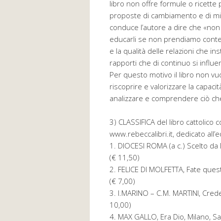
libro non offre formule o ricette
proposte di cambiamento e di m
conduce l’autore a dire che «non 
educarli se non prendiamo cont
e la qualità delle relazioni che in
rapporti che di continuo si infl
Per questo motivo il libro non vu
riscoprire e valorizzare la capacit
analizzare e comprendere ciò che 
3) CLASSIFICA del libro cattolico
www.rebeccalibri.it, dedicato all’e
1. DIOCESI ROMA (a c.) Scelto da D
(€ 11,50)
2. FELICE DI MOLFETTA, Fate quest
(€ 7,00)
3. I.MARINO – C.M. MARTINI, Crede
10,00)
4. MAX GALLO, Era Dio, Milano, Sa