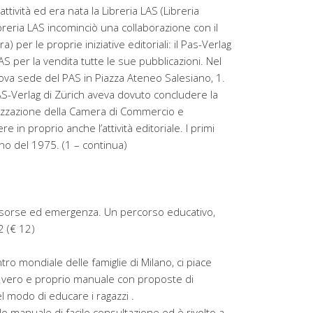
ttività ed era nata la Libreria LAS (Libreria
breria LAS incominciò una collaborazione con il
 per le proprie iniziative editoriali: il Pas-Verlag
LAS per la vendita tutte le sue pubblicazioni. Nel
uova sede del PAS in Piazza Ateneo Salesiano, 1.
AS-Verlag di Zürich aveva dovuto concludere la
torizzazione della Camera di Commercio e
re in proprio anche l’attività editoriale. I primi
no del 1975. (1 – continua)
risorse ed emergenza. Un percorso educativo,
2 (€ 12)
ro mondiale delle famiglie di Milano, ci piace
 vero e proprio manuale con proposte di
 modo di educare i ragazzi .
lo manuale di facile consultazione ed è rivolto a