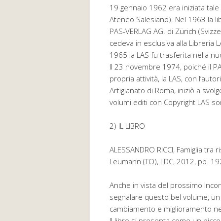
19 gennaio 1962 era iniziata tale a
Ateneo Salesiano). Nel 1963 la li
PAS-VERLAG AG. di Zürich (Svizzera)
cedeva in esclusiva alla Libreria 
1965 la LAS fu trasferita nella n
Il 23 novembre 1974, poiché il P
propria attività, la LAS, con l’au
Artigianato di Roma, iniziò a svolge
volumi editi con Copyright LAS so
2) IL LIBRO
ALESSANDRO RICCI, Famiglia tra 
Leumann (TO), LDC, 2012, pp. 19
Anche in vista del prossimo Incont
segnalare questo bel volume, un
cambiamento e miglioramento nel
Il libro si presenta come un picco