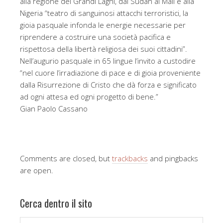
alla regione dei Grandi Laghi, dal Sudan al Mali e alla
Nigeria “teatro di sanguinosi attacchi terroristici, la
gioia pasquale infonda le energie necessarie per
riprendere a costruire una società pacifica e
rispettosa della libertà religiosa dei suoi cittadini”.
Nell’augurio pasquale in 65 lingue l’invito a custodire
“nel cuore l’irradiazione di pace e di gioia proveniente
dalla Risurrezione di Cristo che dà forza e significato
ad ogni attesa ed ogni progetto di bene.”
Gian Paolo Cassano
Comments are closed, but
trackbacks
and pingbacks
are open.
Cerca dentro il sito