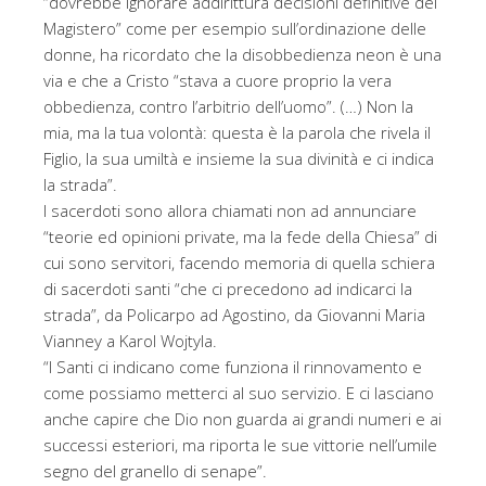
“dovrebbe ignorare addirittura decisioni definitive del
Magistero” come per esempio sull’ordinazione delle
donne, ha ricordato che la disobbedienza neon è una
via e che a Cristo “stava a cuore proprio la vera
obbedienza, contro l’arbitrio dell’uomo”. (…) Non la
mia, ma la tua volontà: questa è la parola che rivela il
Figlio, la sua umiltà e insieme la sua divinità e ci indica
la strada”.
I sacerdoti sono allora chiamati non ad annunciare
“teorie ed opinioni private, ma la fede della Chiesa” di
cui sono servitori, facendo memoria di quella schiera
di sacerdoti santi “che ci precedono ad indicarci la
strada”, da Policarpo ad Agostino, da Giovanni Maria
Vianney a Karol Wojtyla.
“I Santi ci indicano come funziona il rinnovamento e
come possiamo metterci al suo servizio. E ci lasciano
anche capire che Dio non guarda ai grandi numeri e ai
successi esteriori, ma riporta le sue vittorie nell’umile
segno del granello di senape”.