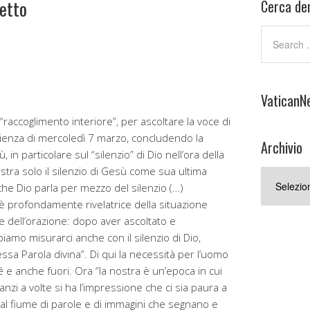
etto
Cerca den
VaticanN
l “raccoglimento interiore”, per ascoltare la voce di
’udienza di mercoledì 7 marzo, concludendo la
Archivio
 in particolare sul “silenzio” di Dio nell’ora della
stra solo il silenzio di Gesù come sua ultima
Archivio
che Dio parla per mezzo del silenzio (…)
è profondamente rivelatrice della situazione
e dell’orazione: dopo aver ascoltato e
biamo misurarci anche con il silenzio di Dio,
sa Parola divina”. Di qui la necessità per l’uomo
 e anche fuori. Ora “la nostra è un’epoca in cui
anzi a volte si ha l’impressione che ci sia paura a
dal fiume di parole e di immagini che segnano e