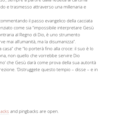
ldo e trasmesso attraverso una millenaria e
commentando il passo evangelico della cacciata
enziato come sia “impossibile interpretare Gesù
ontraria al Regno di Dio, è uno strumento
erve mai all’umanità, ma la disumanizza”.
a casa” che “lo porterà fino alla croce: il suo è lo
ona, non quello che vorrebbe servire Dio
segno’ che Gesù darà come prova della sua autorità
rezione. ‘Distruggete questo tempio – disse – e in
backs
and pingbacks are open.