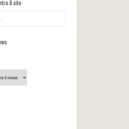
tro il sito
ews