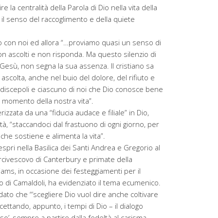
e la centralità della Parola di Dio nella vita della
 il senso del raccoglimento e della quiete
io con noi ed allora “…proviamo quasi un senso di
 ascolti e non risponda. Ma questo silenzio di
esù, non segna la sua assenza. Il cristiano sa
scolta, anche nel buio del dolore, del rifiuto e
i discepoli e ciascuno di noi che Dio conosce bene
 momento della nostra vita”.
zzata da una “fiducia audace e filiale” in Dio,
tà, “staccandoci dal frastuono di ogni giorno, per
 che sostiene e alimenta la vita”.
pri nella Basilica dei Santi Andrea e Gregorio al
arcivescovo di Canterbury e primate della
ams, in occasione dei festeggiamenti per il
o di Camaldoli, ha evidenziato il tema ecumenico.
dato che “’scegliere Dio vuol dire anche coltivare
tando, appunto, i tempi di Dio – il dialogo
oso’, sempre a partire dalla fedeltà al carisma