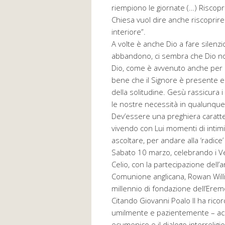
riempiono le giornate (…) Riscoprir
Chiesa vuol dire anche riscoprire
interiore”.
A volte è anche Dio a fare silenz
abbandono, ci sembra che Dio non
Dio, come è avvenuto anche per G
bene che il Signore è presente e a
della solitudine. Gesù rassicura 
le nostre necessità in qualunque
Dev’essere una preghiera caratteri
vivendo con Lui momenti di intimi
ascoltare, per andare alla ‘radice’
Sabato 10 marzo, celebrando i Ves
Celio, con la partecipazione dell’
Comunione anglicana, Rowan Willi
millennio di fondazione dell’Erem
Citando Giovanni Poalo II ha ricor
umilmente e pazientemente – accet
ecumenico e il dialogo interreligi