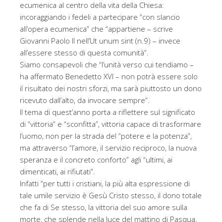
ecumenica al centro della vita della Chiesa:
incoraggiando i fedeli a partecipare “con slancio
all’opera ecumenica” che “appartiene – scrive
Giovanni Paolo II nell’Ut unum sint (n.9) – invece
all’essere stesso di questa comunità”.
Siamo consapevoli che “l’unità verso cui tendiamo –
ha affermato Benedetto XVI – non potrà essere solo
il risultato dei nostri sforzi, ma sarà piuttosto un dono
ricevuto dall’alto, da invocare sempre”.
Il tema di quest’anno porta a riflettere sul significato
di “vittoria” e “sconfitta”, vittoria capace di trasformare
l’uomo, non per la strada del “potere e la potenza”,
ma attraverso “l’amore, il servizio reciproco, la nuova
speranza e il concreto conforto” agli “ultimi, ai
dimenticati, ai rifiutati”.
Infatti “per tutti i cristiani, la più alta espressione di
tale umile servizio è Gesù Cristo stesso, il dono totale
che fa di Se stesso, la vittoria del suo amore sulla
morte, che splende nella luce del mattino di Pasqua.