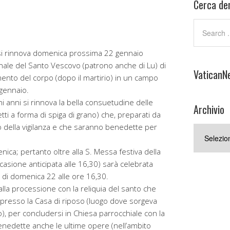
Cerca den
si rinnova domenica prossima 22 gennaio
nale del Santo Vescovo (patrono anche di Lu) di
VaticanN
vamento del corpo (dopo il martirio) in un campo
 gennaio.
i anni si rinnova la bella consuetudine delle
Archivio
etti a forma di spiga di grano) che, preparati da
o della vigilanza e che saranno benedette per
Archivio
ica; pertanto oltre alla S. Messa festiva della
occasione anticipata alle 16,30) sarà celebrata
 di domenica 22 alle ore 16,30.
alla processione con la reliquia del santo che
io presso la Casa di riposo (luogo dove sorgeva
to), per concludersi in Chiesa parrocchiale con la
nedette anche le ultime opere (nell’ambito