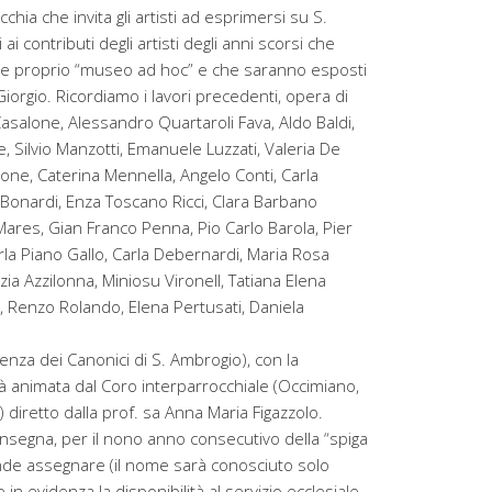
cchia che invita gli artisti ad esprimersi su S.
i contributi degli artisti degli anni scorsi che
o e proprio “museo ad hoc” e che saranno esposti
Giorgio. Ricordiamo i lavori precedenti, opera di
asalone, Alessandro Quartaroli Fava, Aldo Baldi,
 Silvio Manzotti, Emanuele Luzzati, Valeria De
one, Caterina Mennella, Angelo Conti, Carla
 Bonardi, Enza Toscano Ricci, Clara Barbano
ares, Gian Franco Penna, Pio Carlo Barola, Pier
Carla Piano Gallo, Carla Debernardi, Maria Rosa
ia Azzilonna, Miniosu Vironell, Tatiana Elena
, Renzo Rolando, Elena Pertusati, Daniela
nza dei Canonici di S. Ambrogio), con la
rà animata dal Coro interparrocchiale (Occimiano,
 diretto dalla prof. sa Anna Maria Figazzolo.
onsegna, per il nono anno consecutivo della “spiga
ende assegnare (il nome sarà conosciuto solo
n evidenza la disponibilità al servizio ecclesiale