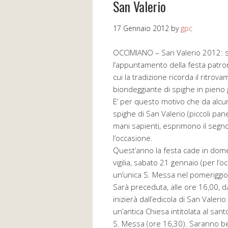
San Valerio
17 Gennaio 2012
by
gpc
OCCIMIANO – San Valerio 2012: 
l’appuntamento della festa patro
cui la tradizione ricorda il ritro
biondeggiante di spighe in pieno
E’ per questo motivo che da alcun
spighe di San Valerio (piccoli pan
mani sapienti, esprimono il segn
l’occasione.
Quest’anno la festa cade in domen
vigilia, sabato 21 gennaio (per l’
un’unica S. Messa nel pomeriggio
Sarà preceduta, alle ore 16,00, d
inizierà dall’edicola di San Valer
un’antica Chiesa intitolata al san
S. Messa (ore 16,30). Saranno be