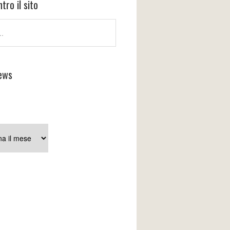
tro il sito
ews