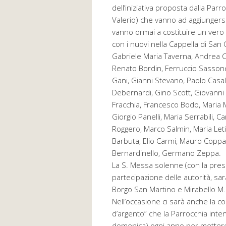
dell’iniziativa proposta dalla Parro
Valerio) che vanno ad aggiungersi a
vanno ormai a costituire un ver
con i nuovi nella Cappella di San 
Gabriele Maria Taverna, Andrea C
Renato Bordin, Ferruccio Sassone,
Gani, Gianni Stevano, Paolo Casal
Debernardi, Gino Scott, Giovanni
Fracchia, Francesco Bodo, Maria M
Giorgio Panelli, Maria Serrabili, 
Roggero, Marco Salmin, Maria Letiz
Barbuta, Elio Carmi, Mauro Coppa
Bernardinello, Germano Zeppa.
La S. Messa solenne (con la prese
partecipazione delle autorità, sa
Borgo San Martino e Mirabello M.)
Nell’occasione ci sarà anche la c
d’argento” che la Parrocchia int
domenica) ogni anno per mettere i