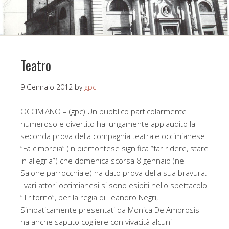
Teatro
9 Gennaio 2012
by
gpc
OCCIMIANO – (gpc) Un pubblico particolarmente
numeroso e divertito ha lungamente applaudito la
seconda prova della compagnia teatrale occimianese
“Fa cimbreia” (in piemontese significa “far ridere, stare
in allegria”) che domenica scorsa 8 gennaio (nel
Salone parrocchiale) ha dato prova della sua bravura.
I vari attori occimianesi si sono esibiti nello spettacolo
“Il ritorno”, per la regia di Leandro Negri,
Simpaticamente presentati da Monica De Ambrosis
ha anche saputo cogliere con vivacità alcuni