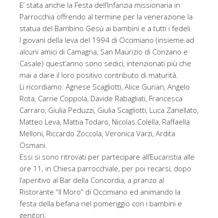
E’ stata anche la Festa dell’Infanzia missionaria in
Parrocchia offrendo al termine per la venerazione la
statua del Bambino Gesù ai bambini e a tutti i fedeli.
I giovani della leva del 1994 di Occimiano (insieme ad
alcuni amici di Camagna, San Maurizio di Conzano e
Casale) quest’anno sono sedici, intenzionati più che
mai a dare il loro positivo contributo di maturità.
Li ricordiamo: Agnese Scagliotti, Alice Gurian, Angelo
Rota, Carrie Coppola, Davide Rabagliati, Francesca
Carraro, Giulia Peduzzi, Giulia Scagliotti, Luca Zanellato,
Matteo Leva, Mattia Todaro, Nicolas Colella, Raffaella
Melloni, Riccardo Zoccola, Veronica Varzi, Ardita
Osmani.
Essi si sono ritrovati per partecipare all’Eucaristia alle
ore 11, in Chiesa parrocchiale, per poi recarsi, dopo
l’aperitivo al Bar della Concordia, a pranzo al
Ristorante “Il Moro” di Occimiano ed animando la
festa della befana nel pomeriggio con i bambini e
genitori.