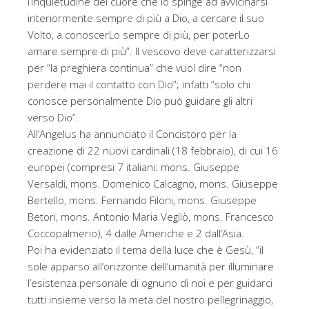
l’inquietudine del cuore che lo spinge ad avvicinarsi
interiormente sempre di più a Dio, a cercare il suo
Volto, a conoscerLo sempre di più, per poterLo
amare sempre di più”. Il vescovo deve caratterizzarsi
per “la preghiera continua” che vuol dire “non
perdere mai il contatto con Dio”; infatti “solo chi
conosce personalmente Dio può guidare gli altri
verso Dio”.
All’Angelus ha annunciato il Concistoro per la
creazione di 22 nuovi cardinali (18 febbraio), di cui 16
europei (compresi 7 italiani: mons. Giuseppe
Versaldi, mons. Domenico Calcagno, mons. Giuseppe
Bertello, mons. Fernando Filoni, mons. Giuseppe
Betori, mons. Antonio Maria Vegliò, mons. Francesco
Coccopalmerio), 4 dalle Americhe e 2 dall’Asia.
Poi ha evidenziato il tema della luce che è Gesù, “il
sole apparso all’orizzonte dell’umanità per illuminare
l’esistenza personale di ognuno di noi e per guidarci
tutti insieme verso la meta del nostro pellegrinaggio,