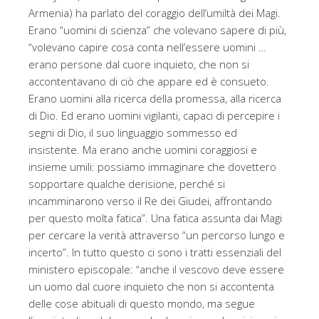
Armenia) ha parlato del coraggio dell’umiltà dei Magi.
Erano “uomini di scienza” che volevano sapere di più,
“volevano capire cosa conta nell’essere uomini …
erano persone dal cuore inquieto, che non si
accontentavano di ciò che appare ed è consueto.
Erano uomini alla ricerca della promessa, alla ricerca
di Dio. Ed erano uomini vigilanti, capaci di percepire i
segni di Dio, il suo linguaggio sommesso ed
insistente. Ma erano anche uomini coraggiosi e
insieme umili: possiamo immaginare che dovettero
sopportare qualche derisione, perché si
incamminarono verso il Re dei Giudei, affrontando
per questo molta fatica”. Una fatica assunta dai Magi
per cercare la verità attraverso “un percorso lungo e
incerto”. In tutto questo ci sono i tratti essenziali del
ministero episcopale: “anche il vescovo deve essere
un uomo dal cuore inquieto che non si accontenta
delle cose abituali di questo mondo, ma segue