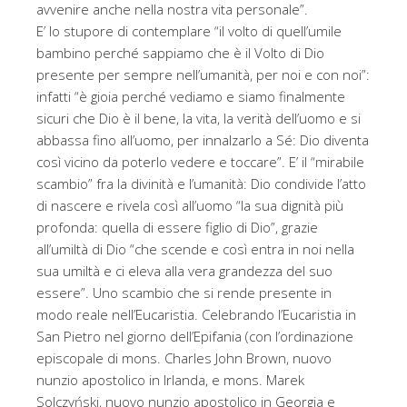
avvenire anche nella nostra vita personale”.
E’ lo stupore di contemplare “il volto di quell’umile
bambino perché sappiamo che è il Volto di Dio
presente per sempre nell’umanità, per noi e con noi”:
infatti “è gioia perché vediamo e siamo finalmente
sicuri che Dio è il bene, la vita, la verità dell’uomo e si
abbassa fino all’uomo, per innalzarlo a Sé: Dio diventa
così vicino da poterlo vedere e toccare”. E’ il “mirabile
scambio” fra la divinità e l’umanità: Dio condivide l’atto
di nascere e rivela così all’uomo “la sua dignità più
profonda: quella di essere figlio di Dio”, grazie
all’umiltà di Dio “che scende e così entra in noi nella
sua umiltà e ci eleva alla vera grandezza del suo
essere”. Uno scambio che si rende presente in
modo reale nell’Eucaristia. Celebrando l’Eucaristia in
San Pietro nel giorno dell’Epifania (con l’ordinazione
episcopale di mons. Charles John Brown, nuovo
nunzio apostolico in Irlanda, e mons. Marek
Solczyński, nuovo nunzio apostolico in Georgia e