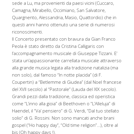
sede a Lu, ma provenienti da paesi vicini (Cuccaro,
Camagna, Mirabello, Occimiano, San Salvatore,
Quargnento, Alessandria, Masio, Quattordio) che in
questi anni hanno ottenuto una serie di numerosi
riconoscimenti.
Il Concerto presentato con bravura da Gian Franco
Peola è stato diretto da Cristina Calligaris con
l’accompagnamento musicale di Giuseppe Tizzani. E’
stata un’appassionante carrellata musicale attraverso
alla grande musica legata alla tradizione natalizia (ma
non solo), dal famoso “In notte placida” (di F.
Coupertin) a “Betlemme di Giudea” (dal Noel francese
del XVII secolo) al “Pastorale” (Lauda del XIX secolo).
Grandi pezzi dalla tradizione, classica ed operistica
come “L’inno alla gioia” di Beethoven o “L’Alleluja” di
Haendel, il “Va’ pensiero” di G. Verdi, “Dal tuo stellato
solio” di G. Rossini. Non sono mancati anche brani
gospel (“Ho happy day”, “Old time religion”…), oltre al
bis (Oh happy days !).