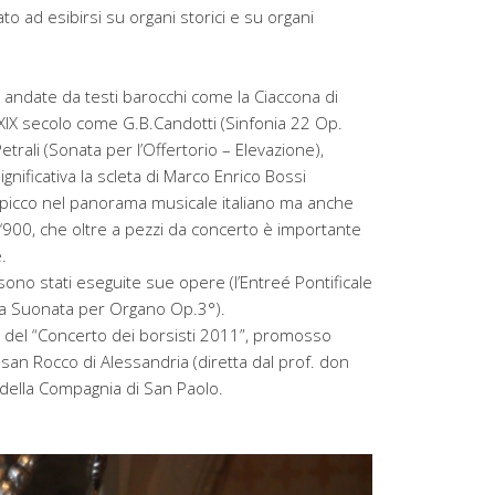
o ad esibirsi su organi storici e su organi
 andate da testi barocchi come la Ciaccona di
 XIX secolo come G.B.Candotti (Sinfonia 22 Op.
trali (Sonata per l’Offertorio – Elevazione),
gnificativa la scleta di Marco Enrico Bossi
spicco nel panorama musicale italiano ma anche
e ‘900, che oltre a pezzi da concerto è importante
.
 sono stati eseguite sue opere (l’Entreé Pontificale
 la Suonata per Organo Op.3°).
to del “Concerto dei borsisti 2011”, promosso
 san Rocco di Alessandria (diretta dal prof. don
della Compagnia di San Paolo.