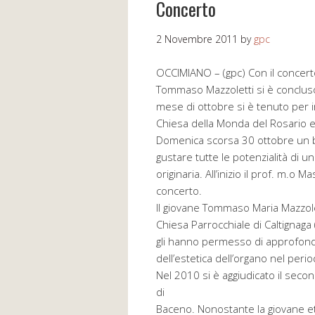
Concerto
2 Novembre 2011
by
gpc
OCCIMIANO – (gpc) Con il concert
Tommaso Mazzoletti si è concluso 
mese di ottobre si è tenuto per i
Chiesa della Monda del Rosario 
Domenica scorsa 30 ottobre un b
gustare tutte le potenzialità di u
originaria. All’inizio il prof. m.o
concerto.
Il giovane Tommaso Maria Mazzolet
Chiesa Parrocchiale di Caltignaga
gli hanno permesso di approfondir
dell’estetica dell’organo nel perio
Nel 2010 si è aggiudicato il seco
di
Baceno. Nonostante la giovane e