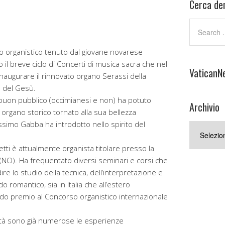
Cerca den
o organistico tenuto dal giovane novarese
il breve ciclo di Concerti di musica sacra che nel
VaticanN
naugurare il rinnovato organo Serassi della
e del Gesù.
uon pubblico (occimianesi e non) ha potuto
Archivio
n organo storico tornato alla sua bellezza
 Massimo Gabba ha introdotto nello spirito del
Archivio
ti è attualmente organista titolare presso la
 (NO). Ha frequentato diversi seminari e corsi che
e lo studio della tecnica, dell’interpretazione e
do romantico, sia in Italia che all’estero
ndo premio al Concorso organistico internazionale
tà sono già numerose le esperienze