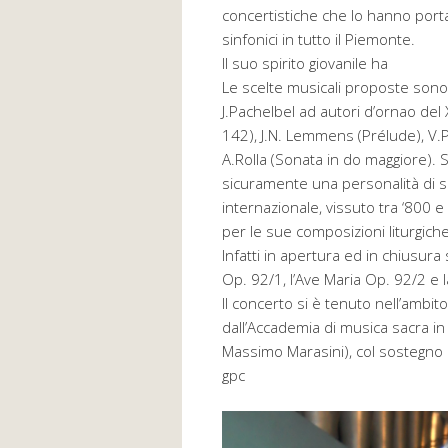
concertistiche che lo hanno portat
sinfonici in tutto il Piemonte.
Il suo spirito giovanile ha
Le scelte musicali proposte sono
J.Pachelbel ad autori d’ornao del
142), J.N. Lemmens (Prélude), V.Pe
A.Rolla (Sonata in do maggiore). Si
sicuramente una personalità di 
internazionale, vissuto tra ‘800 
per le sue composizioni liturgiche
Infatti in apertura ed in chiusura
Op. 92/1, l’Ave Maria Op. 92/2 e
Il concerto si è tenuto nell’ambi
dall’Accademia di musica sacra in
Massimo Marasini), col sostegno 
gpc