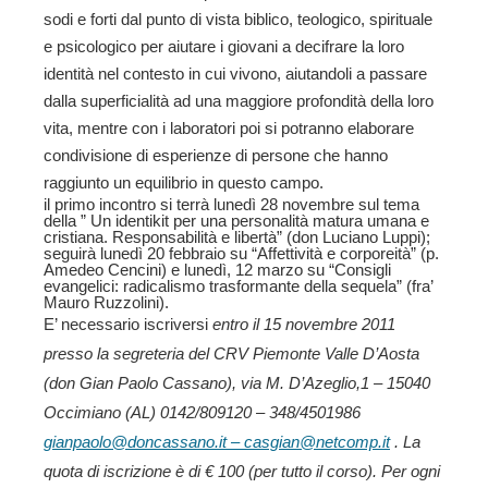
sodi e forti dal punto di vista biblico, teologico, spirituale
e psicologico per aiutare i giovani a decifrare la loro
identità nel contesto in cui vivono, aiutandoli a passare
dalla superficialità ad una maggiore profondità della loro
vita, mentre con i laboratori poi si potranno elaborare
condivisione di esperienze di persone che hanno
raggiunto un equilibrio in questo campo.
il primo incontro si terrà lunedì 28 novembre sul tema
della ” Un identikit per una personalità matura umana e
cristiana. Responsabilità e libertà” (don Luciano Luppi);
seguirà lunedì 20 febbraio su “Affettività e corporeità” (p.
Amedeo Cencini) e lunedì, 12 marzo su “Consigli
evangelici: radicalismo trasformante della sequela” (fra’
Mauro Ruzzolini).
E’ necessario iscriversi
entro il 15 novembre 2011
presso la segreteria del CRV Piemonte Valle D’Aosta
(don Gian Paolo Cassano), via M. D’Azeglio,1 – 15040
Occimiano (AL) 0142/809120 – 348/4501986
gianpaolo@doncassano.it
–
casgian@netcomp.it
. La
quota di iscrizione è di € 100 (per tutto il corso). Per ogni