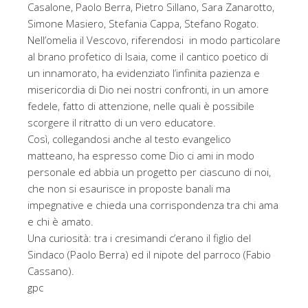
Casalone, Paolo Berra, Pietro Sillano, Sara Zanarotto,
Simone Masiero, Stefania Cappa, Stefano Rogato.
Nell’omelia il Vescovo, riferendosi in modo particolare
al brano profetico di Isaia, come il cantico poetico di
un innamorato, ha evidenziato l’infinita pazienza e
misericordia di Dio nei nostri confronti, in un amore
fedele, fatto di attenzione, nelle quali è possibile
scorgere il ritratto di un vero educatore.
Così, collegandosi anche al testo evangelico
matteano, ha espresso come Dio ci ami in modo
personale ed abbia un progetto per ciascuno di noi,
che non si esaurisce in proposte banali ma
impegnative e chieda una corrispondenza tra chi ama
e chi è amato.
Una curiosità: tra i cresimandi c’erano il figlio del
Sindaco (Paolo Berra) ed il nipote del parroco (Fabio
Cassano).
gpc